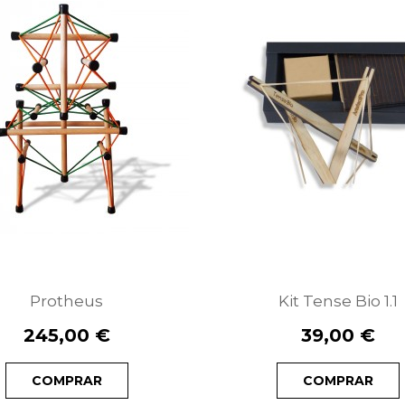
Twinset
79,85 €
Protheus
Kit Tense Bio 1.1
245,00 €
39,00 €
Something in
COMPRAR
COMPRAR
between