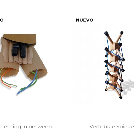
49,99 €
VO
NUEVO
mething in between
Vertebrae Spina