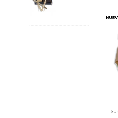
NUE
So