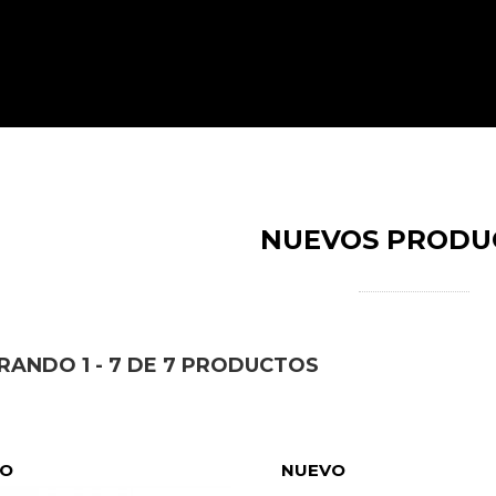
NUEVOS PRODU
Vertebrae
Spinae
465,00 €
ANDO 1 - 7 DE 7 PRODUCTOS
VO
NUEVO