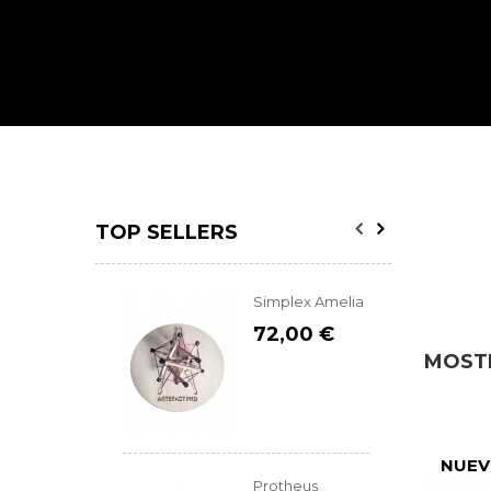
TOP SELLERS
Simplex Amelia
72,00 €
MOSTR
NUE
Protheus