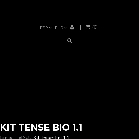
0
(
)
ESP
EUR
KIT TENSE BIO 1.1
Inicio
eFact
Kit Tense Bio 1.1