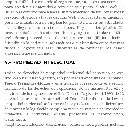
responsabilidad se extiende al registro que, en su caso, sea necesario
para acceder a Contenidos o servicios que preste el Sitio Web. El
Usuario se compromete a hacer un uso adecuado de los Contenidos y
servicios ofrecidos a través del Sitio Web y con carácter enunciativo
pero no limitativo, a no emplearlos para (i) incurrir en actividades
ilícitas, ilegales o contrarias a la buena fe y al orden público; (ii)
provocar daños en los sistemas físicos y lógicos del titular del Sitio
Web, de sus proveedores o de terceras personas, (iii) introducir o
difundir en la red virus informáticos o cualesquiera otros sistemas
físicos o lógicos que sean susceptibles de provocar los daños
anteriormente mencionados.
4.- PROPIEDAD INTELECTUAL
Todos los derechos de propiedad intelectual del contenido de este
sitio Web y su diseño gráfico, son propiedad exclusiva de Fernando
Tejero Fernández-Montes y es a quien le corresponde el ejercicio
exclusivo de los derechos de explotación de los mismos. Por ello y
en virtud de lo dispuesto en el Real Decreto Legislativo 1/1996, de 12
de Abril, por el que se aprueba el Texto Refundido de la Ley de
Propiedad Intelectual, así como en la Ley 17/2001, de 7 de diciembre,
de Marcas y la legislación complementaria en materia de propiedad
intelectual e industrial, queda prohibida la reproducción,
transmisión,
adaptación, traducción, distribución, comunicación pública, incluida