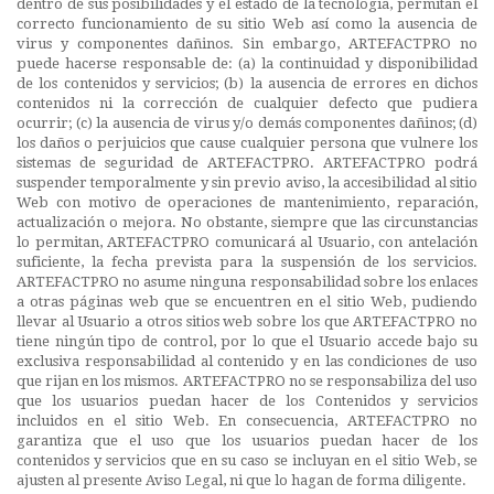
dentro de sus posibilidades y el estado de la tecnología, permitan el
correcto funcionamiento de su sitio Web así como la ausencia de
virus y componentes dañinos. Sin embargo, ARTEFACTPRO no
puede hacerse responsable de: (a) la continuidad y disponibilidad
de los contenidos y servicios; (b) la ausencia de errores en dichos
contenidos ni la corrección de cualquier defecto que pudiera
ocurrir; (c) la ausencia de virus y/o demás componentes dañinos; (d)
los daños o perjuicios que cause cualquier persona que vulnere los
sistemas de seguridad de ARTEFACTPRO. ARTEFACTPRO podrá
suspender temporalmente y sin previo aviso, la accesibilidad al sitio
Web con motivo de operaciones de mantenimiento, reparación,
actualización o mejora. No obstante, siempre que las circunstancias
lo permitan, ARTEFACTPRO comunicará al Usuario, con antelación
suficiente, la fecha prevista para la suspensión de los servicios.
ARTEFACTPRO no asume ninguna responsabilidad sobre los enlaces
a otras páginas web que se encuentren en el sitio Web, pudiendo
llevar al Usuario a otros sitios web sobre los que ARTEFACTPRO no
tiene ningún tipo de control, por lo que el Usuario accede bajo su
exclusiva responsabilidad al contenido y en las condiciones de uso
que rijan en los mismos. ARTEFACTPRO no se responsabiliza del uso
que los usuarios puedan hacer de los Contenidos y servicios
incluidos en el sitio Web. En consecuencia, ARTEFACTPRO no
garantiza que el uso que los usuarios puedan hacer de los
contenidos y servicios que en su caso se incluyan en el sitio Web, se
ajusten al presente Aviso Legal, ni que lo hagan de forma diligente.