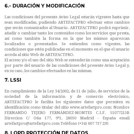
6.- DURACIÓN Y MODIFICACIÓN
Las condiciones del presente Aviso Legal estarán vigentes hasta que
sean modificadas, pudiendo ARTEFACTPRO efectuar estos cambios
que serán comunicados al Usuario. ARTEFACTPRO podrá suprimir,
añadir o cambiar tanto los contenidos como los servicios que presta,
así como también la forma en la que los mismos aparezcan
localizados o presentados. Se entienden como vigentes, las
condiciones que estén publicadas en el momento en el que el usuario
acceda al sitio Web de ARTEFACTPRO.
El acceso y/o el uso del sitio Web se entenderán como una aceptación
por parte del usuario de las condiciones del presente Aviso Legal y,
en su caso, los cambios efectuados en las mismas.
7. LSSI
En cumplimiento de la Ley 34/2002, de 11 de julio, de servicios de la
sociedad de la información y de comercio electrónico,
ARTEFACTPRO le facilita los siguientes datos que permiten su
identificación como titular del sitio www.artefactpro.com: Nombre
FERNANDO TEJERO FERNÁNDEZ-MONTES C.I.F. 51077215B
Direccion C/ Oña 177, 9º1, 28050 Madrid - España email
artefactpro@artefactpro.com Teléfono (+34) 607 737 295
8. LOPD PROTECCIÓN DE DATOS