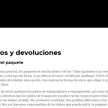
os y devoluciones
del paquete
Vertebrae
Spinae
a general, los paquetes se envían dentro de los 7 días siguientes a la r
o y entrega sin firma. Si prefieres el envío certificado mediante TIPSA Ex
465,00 €
ntes de solicitar esta opción. Sea cual sea la forma de envío que elijas,
 línea.
s de envío incluyen los gastos de manipulación y empaquetado, así como lo
jo, mientras que los gastos de transporte pueden variar según el peso tota
 en un mismo pedido. No podemos combinar dos pedidos diferentes, y los 
l. No nos hacemos responsables de los daños que pueda sufrir tu paquete 