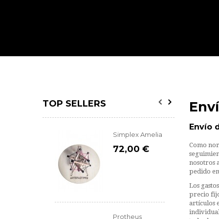
TOP SELLERS
Enví
Envío 
Simplex Amelia
Como norm
72,00 €
seguimient
nosotros a
pedido en
Los gasto
precio fi
artículos
individua
Protheus