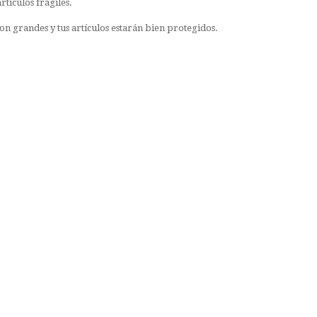
artículos frágiles.
son grandes y tus artículos estarán bien protegidos.
Twinset
79,85 €
Something in
between