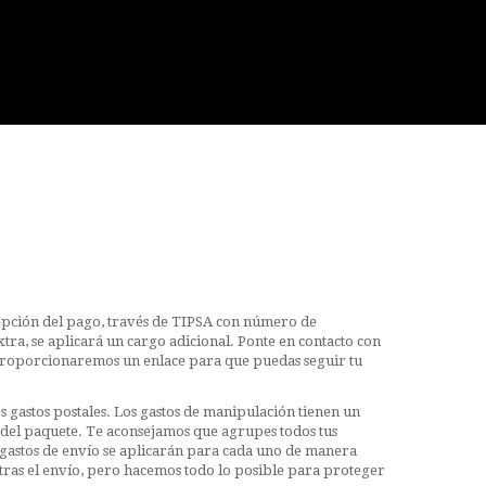
ecepción del pago, través de TIPSA con número de
tra, se aplicará un cargo adicional. Ponte en contacto con
 te proporcionaremos un enlace para que puedas seguir tu
s gastos postales. Los gastos de manipulación tienen un
l del paquete. Te aconsejamos que agrupes todos tus
gastos de envío se aplicarán para cada uno de manera
tras el envío, pero hacemos todo lo posible para proteger